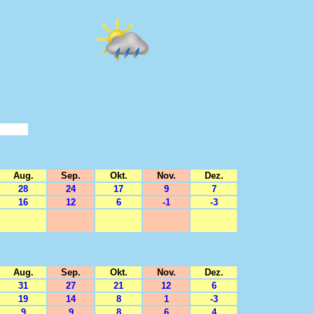
Aug.
Sep.
Okt.
Nov.
Dez.
28
24
17
9
7
16
12
6
-1
-3
Aug.
Sep.
Okt.
Nov.
Dez.
31
27
21
12
6
19
14
8
1
-3
9
9
8
6
4