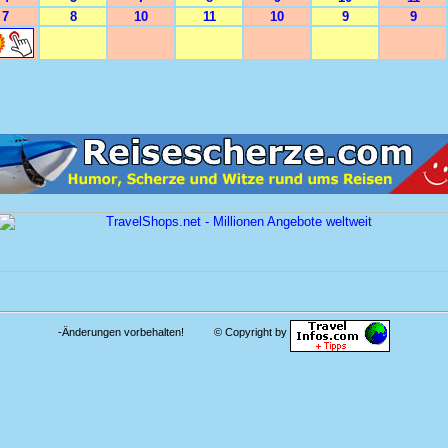
7
8
10
11
10
9
9
-Änderungen vorbehalten! © Copyright by