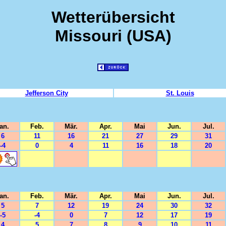
Wetterübersicht
Missouri (USA)
Jefferson City
St. Louis
an.
Feb.
Mär.
Apr.
Mai
Jun.
Jul.
6
11
16
21
27
29
31
-4
0
4
11
16
18
20
an.
Feb.
Mär.
Apr.
Mai
Jun.
Jul.
5
7
12
19
24
30
32
-5
-4
0
7
12
17
19
4
5
7
8
9
10
11