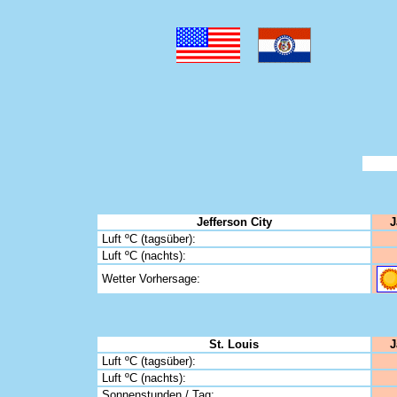
Jefferson City
J
Luft ºC (tagsüber):
Luft ºC (nachts):
Wetter Vorhersage:
St. Louis
J
Luft ºC (tagsüber):
Luft ºC (nachts):
Sonnenstunden / Tag: