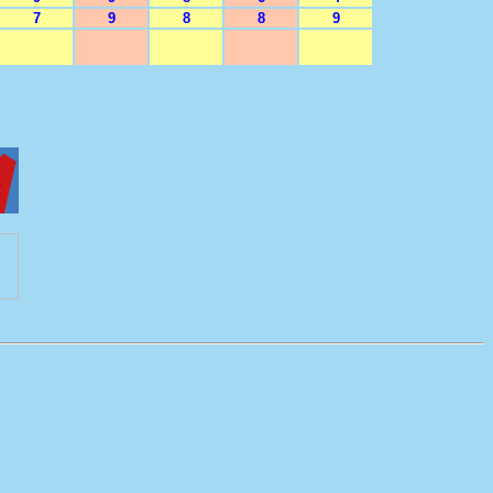
7
9
8
8
9